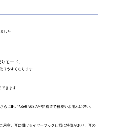
りました
取りモード」
取りやすくなります
用できます
らにIP54/55/67/68の密閉構造で粉塵や水濡れに強い。
ご用意。耳に掛けるイヤーフック仕様に特徴があり、耳の