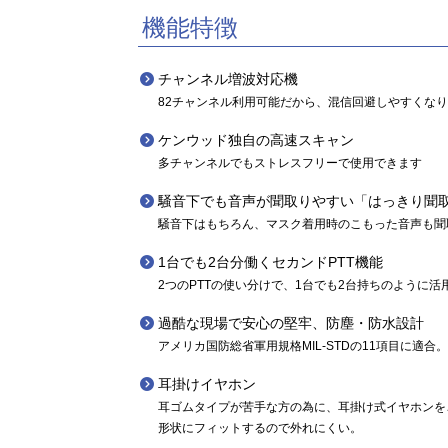
機能特徴
チャンネル増波対応機
82チャンネル利用可能だから、混信回避しやすくな
ケンウッド独自の高速スキャン
多チャンネルでもストレスフリーで使用できます
騒音下でも音声が聞取りやすい「はっきり聞
騒音下はもちろん、マスク着用時のこもった音声も聞
1台でも2台分働くセカンドPTT機能
2つのPTTの使い分けで、1台でも2台持ちのように活
過酷な現場で安心の堅牢、防塵・防水設計
アメリカ国防総省軍用規格MIL-STDの11項目に適合。さ
耳掛けイヤホン
耳ゴムタイプが苦手な方の為に、耳掛け式イヤホンを
形状にフィットするので外れにくい。