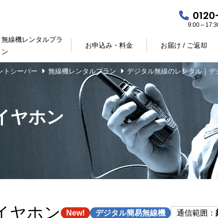
0120
9:00～17
無線機レンタルプラ
お申込み・料金
お届け / ご返却
ン
ントシーバー
無線機レンタルプラン
デジタル無線のレンタル｜デ
けイヤホン
けイヤホン
New!
デジタル簡易無線機
通信範囲：