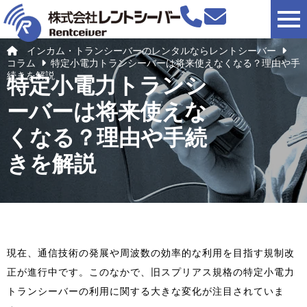
togg
インカム・トランシーバーのレンタルならレントシーバー
コラム
特定小電力トランシーバーは将来使えなくなる？理由や手
続きを解説
特定小電力トランシ
ーバーは将来使えな
くなる？理由や手続
きを解説
現在、通信技術の発展や周波数の効率的な利用を目指す規制改
正が進行中です。このなかで、旧スプリアス規格の特定小電力
トランシーバーの利用に関する大きな変化が注目されていま