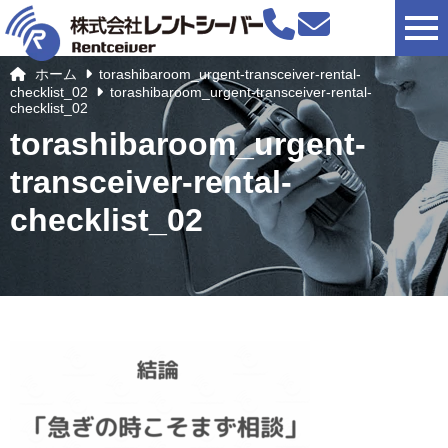
togg
ホーム
torashibaroom_urgent-transceiver-rental-
checklist_02
torashibaroom_urgent-transceiver-rental-
checklist_02
torashibaroom_urgent-
transceiver-rental-
checklist_02