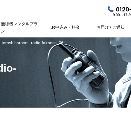
0120
9:00～17
無線機レンタルプラ
お申込み・料金
お届け / ご返却
ン
torashibaroom_radio-fairness_06
dio-