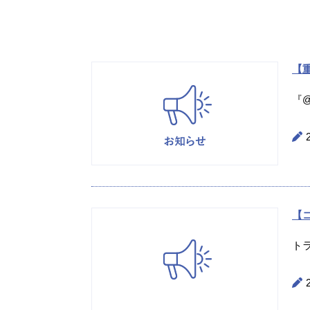
【重
『@
【
ト