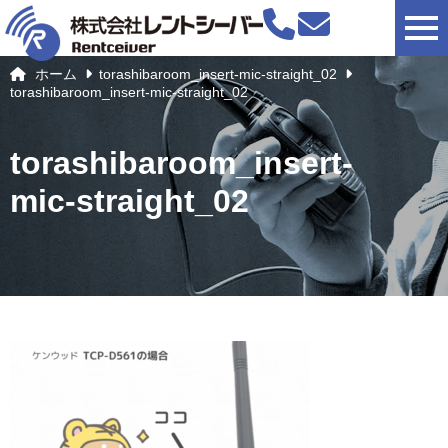
togg
ホーム
torashibaroom_insert-mic-straight_02
torashibaroom_insert-mic-straight_02
torashibaroom_insert-
mic-straight_02