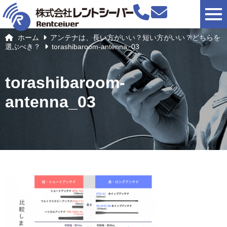
togg
ホーム
アンテナは、長い方がいい？短い方がいい？どちらを
選ぶべき？
torashibaroom-antenna_03
torashibaroom-
antenna_03