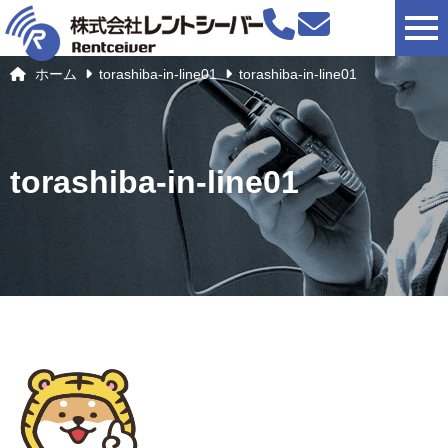
togg
ホーム
torashiba-in-line01
torashiba-in-line01
torashiba-in-line01