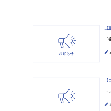
【重
『@
【
ト