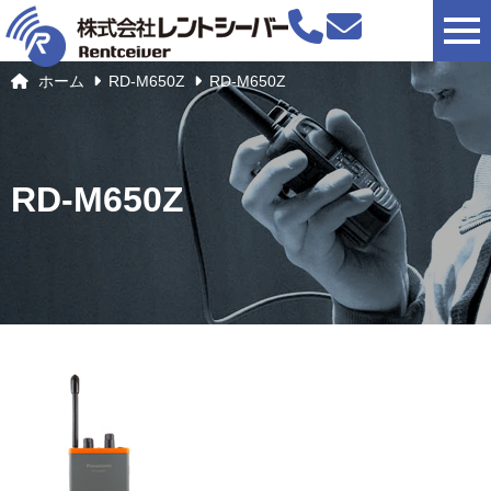
togg
ホーム
RD-M650Z
RD-M650Z
RD-M650Z