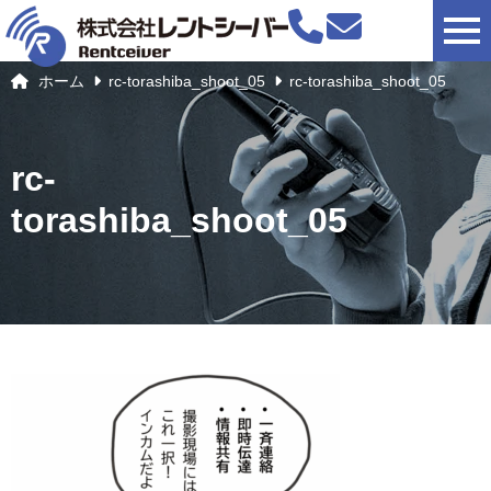
togg
ホーム
rc-torashiba_shoot_05
rc-torashiba_shoot_05
rc-
torashiba_shoot_05