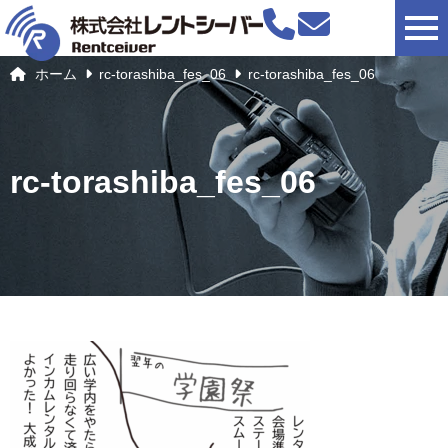
togg
ホーム
rc-torashiba_fes_06
rc-torashiba_fes_06
rc-torashiba_fes_06