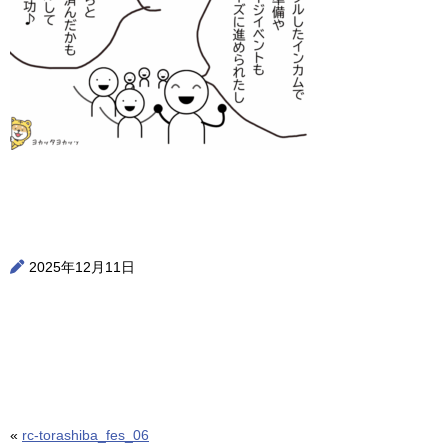
2025年12月11日
«
rc-torashiba_fes_06