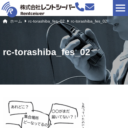
togg
ホーム
rc-torashiba_fes_02
rc-torashiba_fes_02
rc-torashiba_fes_02