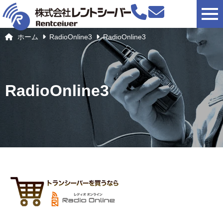
togg
ホーム
RadioOnline3
RadioOnline3
RadioOnline3