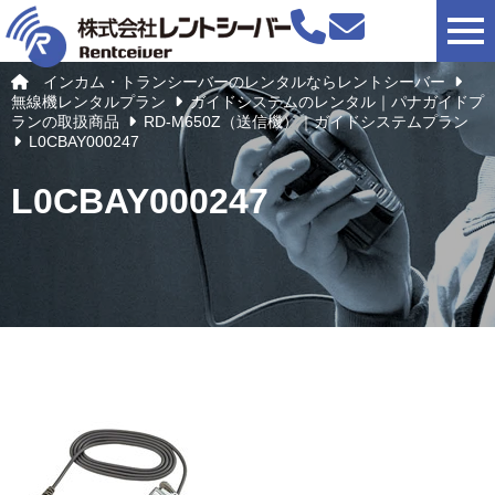
togg
インカム・トランシーバーのレンタルならレントシーバー
無線機レンタルプラン
ガイドシステムのレンタル｜パナガイドプ
ランの取扱商品
RD-M650Z（送信機）｜ガイドシステムプラン
L0CBAY000247
L0CBAY000247