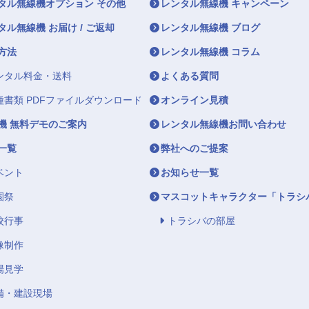
タル無線機オプション その他
レンタル無線機 キャンペーン
タル無線機 お届け / ご返却
レンタル無線機 ブログ
方法
レンタル無線機 コラム
ンタル料金・送料
よくある質問
種書類 PDFファイルダウンロード
オンライン見積
機 無料デモのご案内
レンタル無線機お問い合わせ
一覧
弊社へのご提案
ベント
お知らせ一覧
園祭
マスコットキャラクター「トラシ
校行事
トラシバの部屋
像制作
場見学
備・建設現場