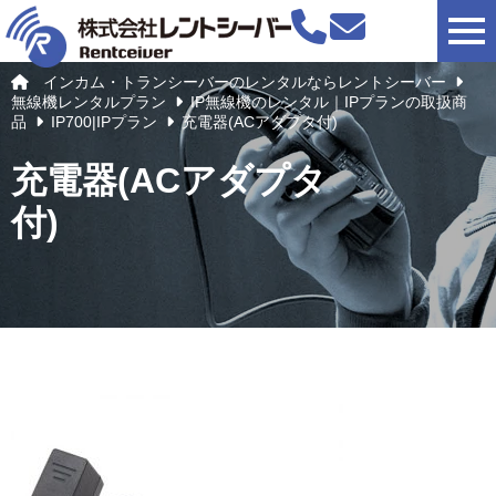
togg
インカム・トランシーバーのレンタルならレントシーバー
無線機レンタルプラン
IP無線機のレンタル｜IPプランの取扱商
品
IP700|IPプラン
充電器(ACアダプタ付)
充電器(ACアダプタ
付)