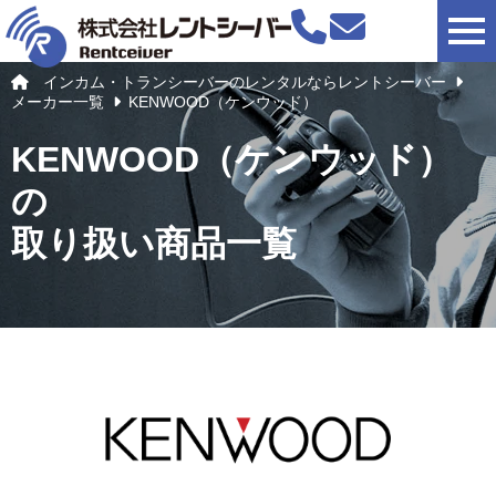
togg
インカム・トランシーバーのレンタルならレントシーバー
メーカー一覧
KENWOOD（ケンウッド）
KENWOOD（ケンウッド）
の
取り扱い商品一覧