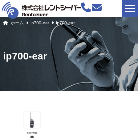
togg
ホーム
ip700-ear
ip700-ear
ip700-ear