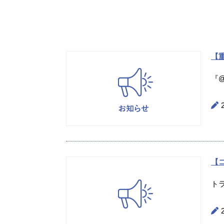
【重
『@
【
ト