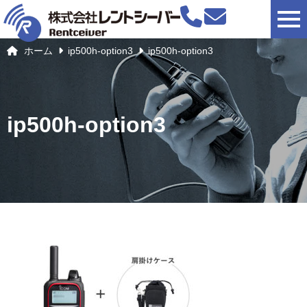
togg
ホーム
ip500h-option3
ip500h-option3
ip500h-option3