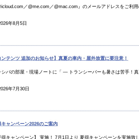
icloud.com／@me.com／@mac.com』のメールアドレスをご利
2026年8月5日
コンテンツ 追加のお知らせ】真夏の車内・屋外放置に要注意！
ラシバの部屋・現場ノートに「 ― トランシーバーも暑さは苦手！真夏
2026年7月30日
得キャンペーン2026のご案内
夏得キャンペーン】 実施！ 7月1日より 夏得キャンペーンを実施致し