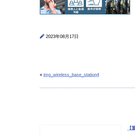
2023年08月17日
«
img_wireless_base_station4
【重