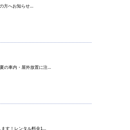
用の方へお知らせ...
の車内・屋外放置に注...
ます！レンタル料金1...