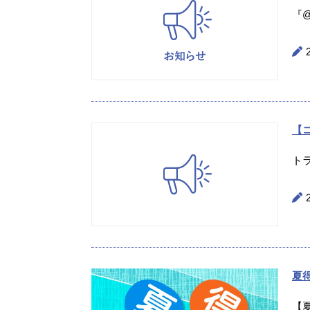
『@
【
ト
夏
【