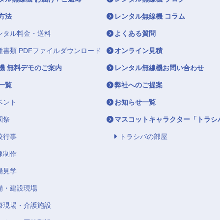
方法
レンタル無線機 コラム
ンタル料金・送料
よくある質問
種書類 PDFファイルダウンロード
オンライン見積
機 無料デモのご案内
レンタル無線機お問い合わせ
一覧
弊社へのご提案
ベント
お知らせ一覧
園祭
マスコットキャラクター「トラシ
校行事
トラシバの部屋
像制作
場見学
備・建設現場
療現場・介護施設