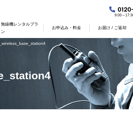
0120
9:00～17
無線機レンタルプラ
お申込み・料金
お届け / ご返却
ン
_wireless_base_station4
e_station4