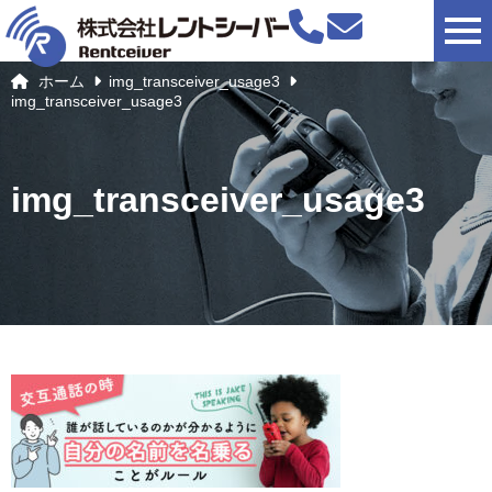
togg
ホーム
img_transceiver_usage3
img_transceiver_usage3
img_transceiver_usage3