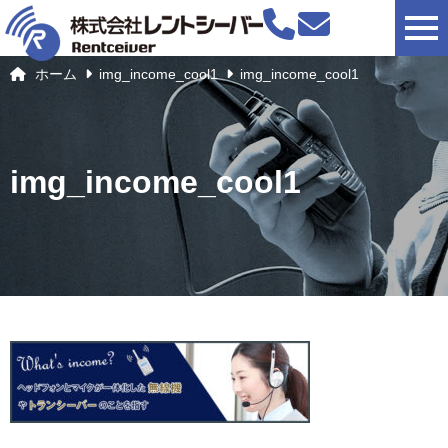
togg
ホーム
img_income_cool1
img_income_cool1
img_income_cool1