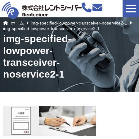
togg
ホーム
img-specified-lowpower-transceiver-noservice2-1
img-specified-lowpower-transceiver-noservice2-1
img-specified-
lowpower-
transceiver-
noservice2-1