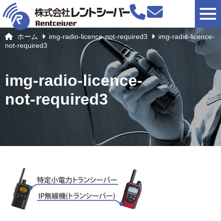
togg
ホーム
img-radio-licence-not-required3
img-radio-licence-
not-required3
img-radio-licence-
not-required3