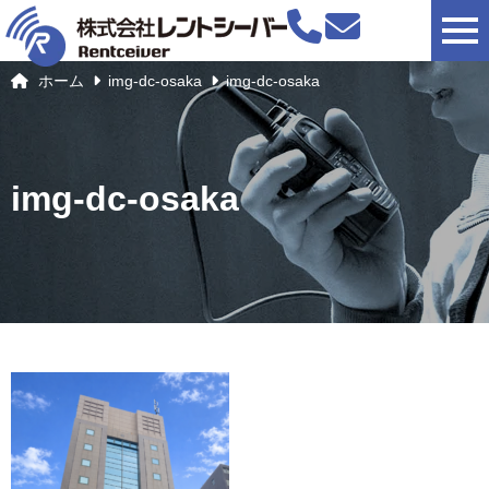
togg
ホーム
img-dc-osaka
img-dc-osaka
img-dc-osaka