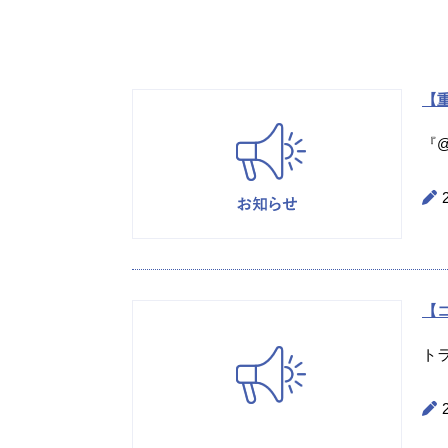
【重
『@
【
ト