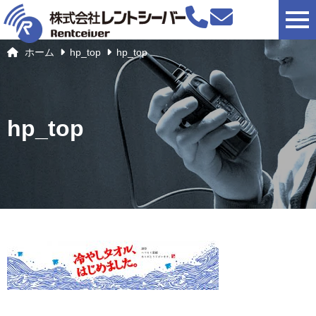
togg
ホーム
hp_top
hp_top
hp_top