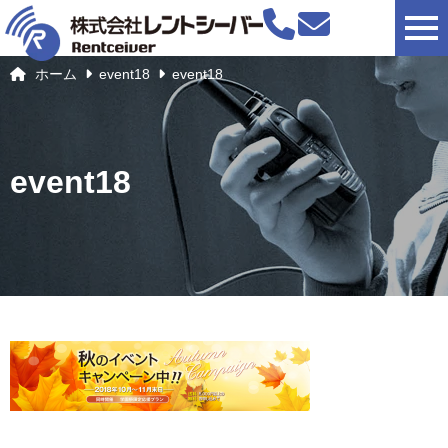
togg
ホーム
event18
event18
event18