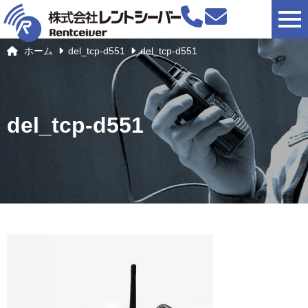
togg
ホーム
del_tcp-d551
del_tcp-d551
del_tcp-d551