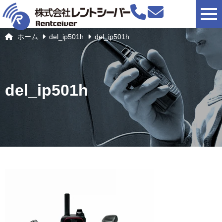
togg
ホーム
del_ip501h
del_ip501h
del_ip501h