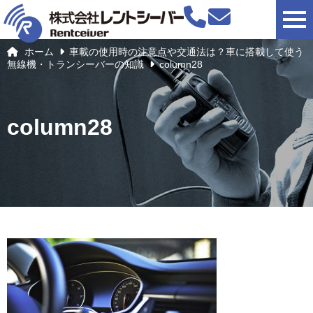
togg
ホーム
車載の使用時の注意点や交通法は？車に搭載して使う
無線機・トランシーバーの知識
column28
column28