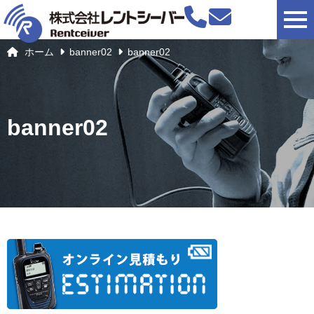
togg
ホーム
banner02
banner02
banner02