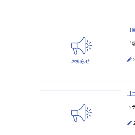
【重
『@
【
ト