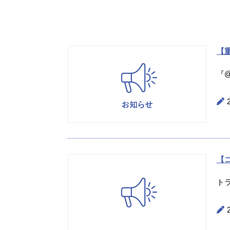
【重
『@
【
ト