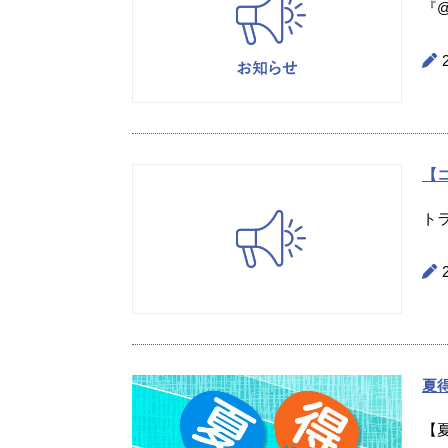
『@
【
ト
夏
【