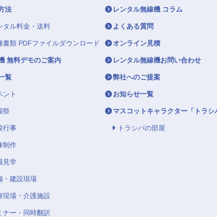
方法
レンタル無線機 コラム
ンタル料金・送料
よくある質問
種書類 PDFファイルダウンロード
オンライン見積
機 無料デモのご案内
レンタル無線機お問い合わせ
一覧
弊社へのご提案
ベント
お知らせ一覧
園祭
マスコットキャラクター「トラシ
校行事
トラシバの部屋
像制作
場見学
備・建設現場
療現場・介護施設
ミナー・同時翻訳