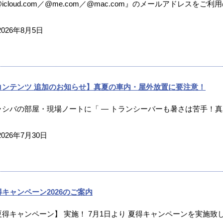
icloud.com／@me.com／@mac.com』のメールアドレスをご利
2026年8月5日
コンテンツ 追加のお知らせ】真夏の車内・屋外放置に要注意！
ラシバの部屋・現場ノートに「 ― トランシーバーも暑さは苦手！真夏
2026年7月30日
得キャンペーン2026のご案内
夏得キャンペーン】 実施！ 7月1日より 夏得キャンペーンを実施致し