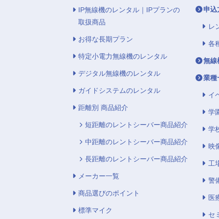
申込
IP無線機のレンタル｜IPプランの
取扱商品
レ
お得な長期プラン
各
特定小電力無線機のレンタル
無線
デジタル無線機のレンタル
業種
ガイドシステムのレンタル
イ
距離別 商品紹介
学
短距離のレントシーバー商品紹介
学
中距離のレントシーバー商品紹介
映
長距離のレントシーバー商品紹介
工
メーカー一覧
警
商品選びのポイント
医
標準マイク
セ