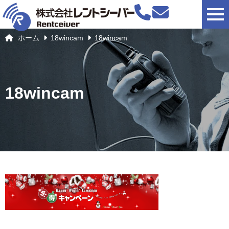
togg
ホーム
18wincam
18wincam
18wincam