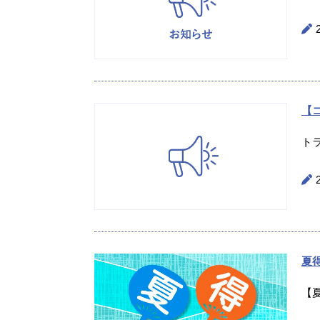
【
ト
夏
【