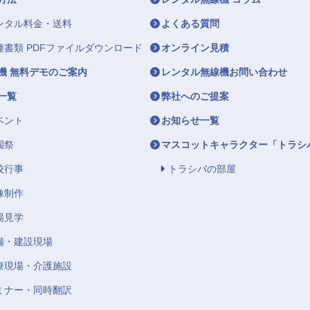
ンタル料金・送料
よくある質問
種書類 PDFファイルダウンロード
オンライン見積
機 無料デモのご案内
レンタル無線機お問い合わせ
一覧
弊社へのご提案
ベント
お知らせ一覧
園祭
マスコットキャラクター「トラシ
校行事
トラシバの部屋
像制作
場見学
備・建設現場
療現場・介護施設
ミナー・同時翻訳