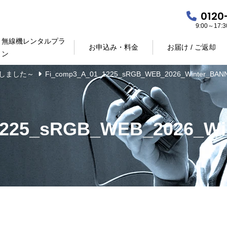
0120
9:00～17
無線機レンタルプラ
お申込み・料金
お届け / ご返却
ン
しました～
Fi_comp3_A_01_1225_sRGB_WEB_2026_Winter_BAN
1225_sRGB_WEB_2026_Wi