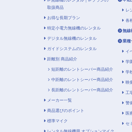
IP無線機のレンタル｜IPプランの
取扱商品
レ
お得な長期プラン
各
特定小電力無線機のレンタル
無線
デジタル無線機のレンタル
業種
ガイドシステムのレンタル
イ
距離別 商品紹介
学
短距離のレントシーバー商品紹介
学
中距離のレントシーバー商品紹介
映
長距離のレントシーバー商品紹介
工
メーカー一覧
警
商品選びのポイント
医
標準マイク
セ
レンタル無線機用 オプションマイク