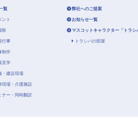
一覧
弊社へのご提案
ベント
お知らせ一覧
園祭
マスコットキャラクター「トラシ
校行事
トラシバの部屋
像制作
場見学
備・建設現場
療現場・介護施設
ミナー・同時翻訳
らレントシーバー
All rights reserved.