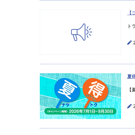
【
ト
夏
【