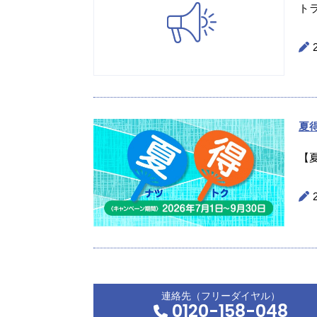
ト
夏
【
連絡先（フリーダイヤル）
0120-158-048