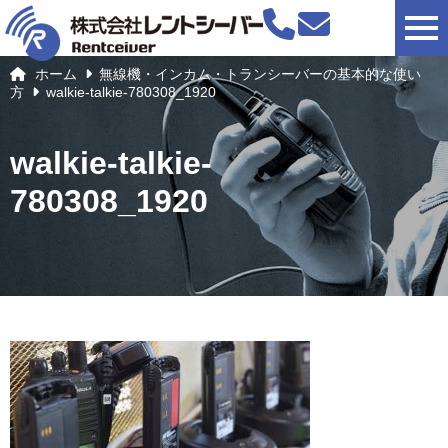
togg
ホーム
無線機・インカム・トランシーバーの基本的な使い
方
walkie-talkie-780308_1920
walkie-talkie-
780308_1920