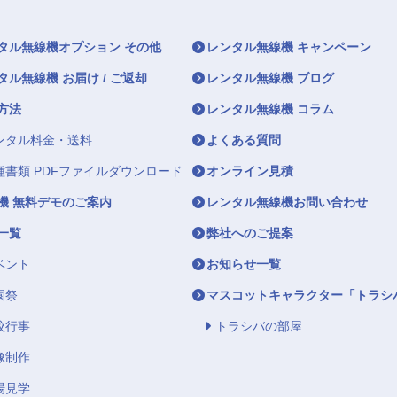
タル無線機オプション その他
レンタル無線機 キャンペーン
タル無線機 お届け / ご返却
レンタル無線機 ブログ
方法
レンタル無線機 コラム
ンタル料金・送料
よくある質問
種書類 PDFファイルダウンロード
オンライン見積
機 無料デモのご案内
レンタル無線機お問い合わせ
一覧
弊社へのご提案
ベント
お知らせ一覧
園祭
マスコットキャラクター「トラシ
校行事
トラシバの部屋
像制作
場見学