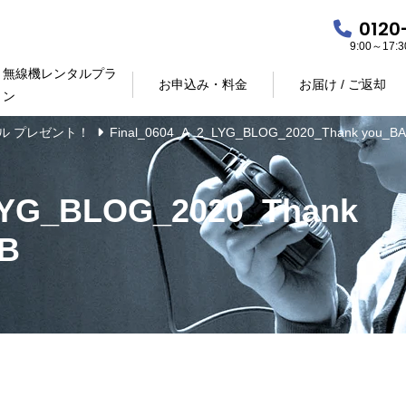
0120
9:00～17
無線機レンタルプラ
お申込み・料金
お届け / ご返却
ン
ル プレゼント！
Final_0604_A_2_LYG_BLOG_2020_Thank you_
LYG_BLOG_2020_Thank
B