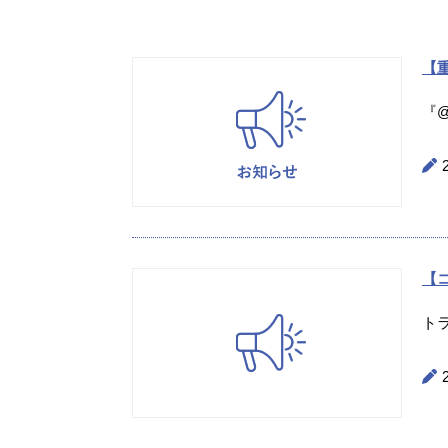
【重
『@
【
ト