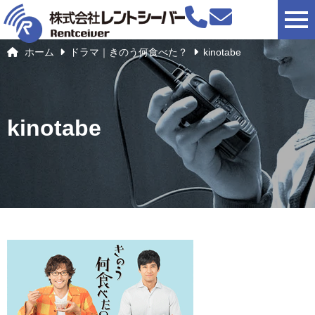
togg
ホーム
ドラマ｜きのう何食べた？
kinotabe
kinotabe