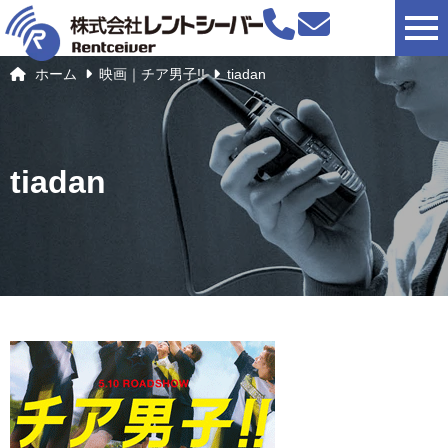
togg
ホーム
映画｜チア男子!!
tiadan
tiadan