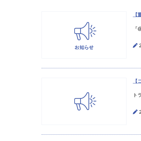
【重
『@
【
ト