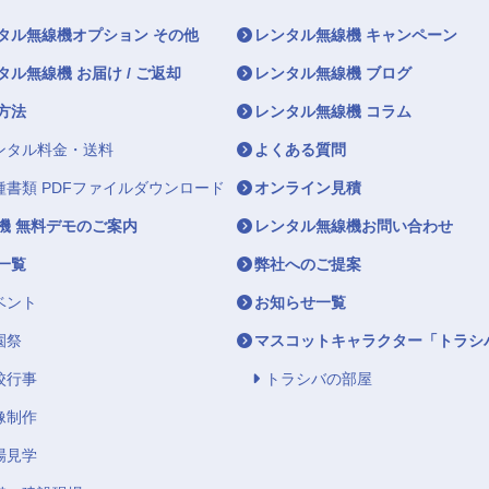
タル無線機オプション その他
レンタル無線機 キャンペーン
タル無線機 お届け / ご返却
レンタル無線機 ブログ
方法
レンタル無線機 コラム
ンタル料金・送料
よくある質問
種書類 PDFファイルダウンロード
オンライン見積
機 無料デモのご案内
レンタル無線機お問い合わせ
一覧
弊社へのご提案
ベント
お知らせ一覧
園祭
マスコットキャラクター「トラシ
校行事
トラシバの部屋
像制作
場見学