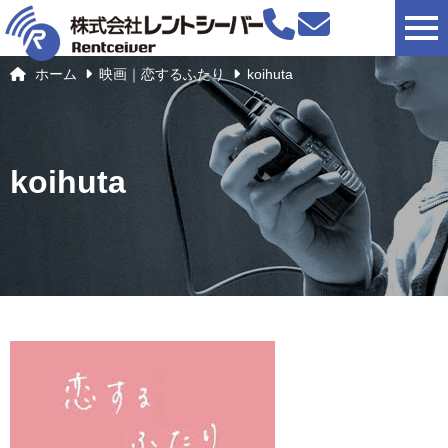
togg
ホーム
映画｜恋するふたり
koihuta
koihuta