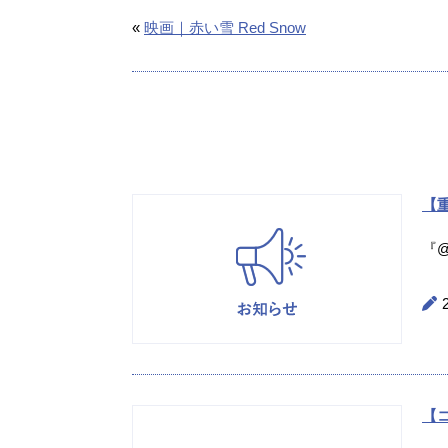
«
映画｜赤い雪 Red Snow
【重
『@
【