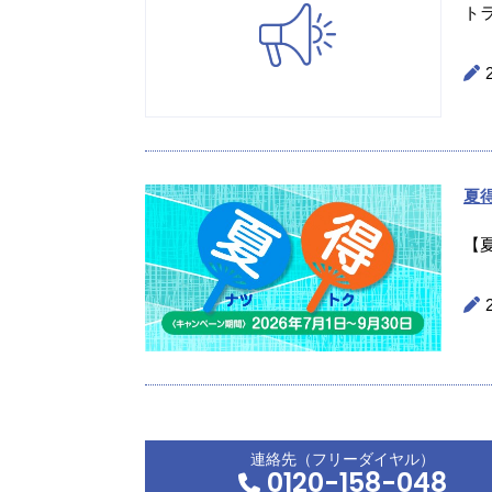
ト
夏
【
連絡先（フリーダイヤル）
0120-158-048