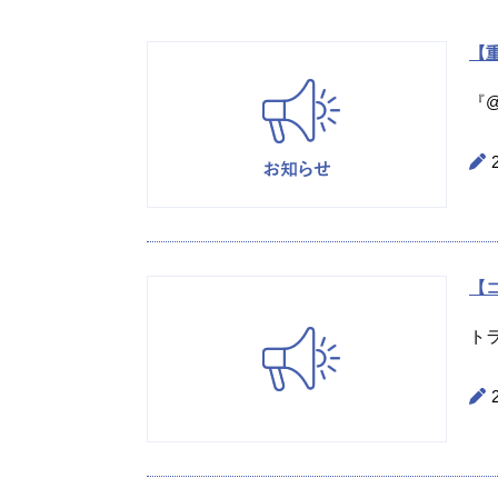
【重
『@
【
ト