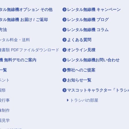
タル無線機オプション その他
レンタル無線機 キャンペーン
タル無線機 お届け / ご返却
レンタル無線機 ブログ
方法
レンタル無線機 コラム
ンタル料金・送料
よくある質問
種書類 PDFファイルダウンロード
オンライン見積
機 無料デモのご案内
レンタル無線機お問い合わせ
一覧
弊社へのご提案
ベント
お知らせ一覧
園祭
マスコットキャラクター「トラシ
校行事
トラシバの部屋
像制作
場見学