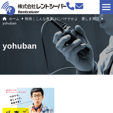
togg
ホーム
映画｜こんな夜更けにバナナかよ 愛しき実話
yohuban
yohuban