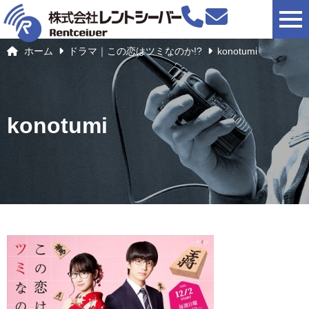
togg
ホーム
ドラマ｜この恋はツミなのか!?
konotumi
konotumi